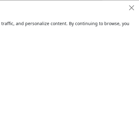
0.00 TL
raffic, and personalize content. By continuing to browse, you
09.11.202
5
akinesi
0.00 TL
09.11.202
5
akinesi