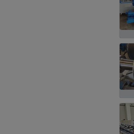
Kalıp
3
Kepenkli Aynalar
3
Park Bahçe Sistemleri
3
Polisaj
3
Isıl işlem
2
Vana
2
Seramik Makina ve
1
Ekipmanları