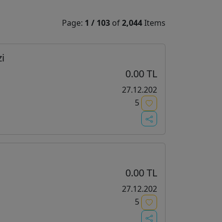
Page:
1
/
103
of
2,044
Items
i
0.00 TL
27.12.202
5
0.00 TL
27.12.202
5