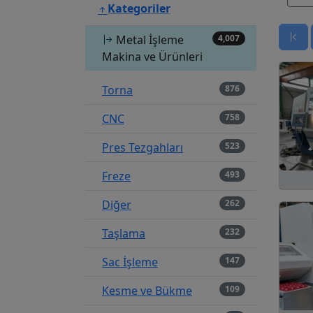
Kategoriler
Metal İşleme
4,007
Makina ve Ürünleri
Torna
876
CNC
758
Pres Tezgahları
523
Freze
493
Diğer
262
Taşlama
232
Sac İşleme
147
Kesme ve Bükme
109