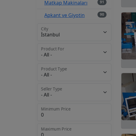
Matkap Makinaları
91
Apkant ve Giyotin
90
Kaynak
77
City
Erozyon
48
Product For
Endüstriyel Sanayi
40
Fırınları
Product Type
Planya
34
Delme
25
Seller Type
Vargel
22
Minimum Price
Üniversal Torna
21
Aynaları
Punch
14
Maximum Price