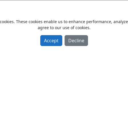
CNC Otomat Torna Tezgahı
From Owner Sell Used 2000 model
cookies. These cookies enable us to enhance performance, analyze t
Torna
agree to our use of cookies.
Türkiye / İstanbul /
Accept
Decline
CNC Hidrolik Metal Sıvama M
From Owner Sell Used 2022 model
Sac İşleme
Türkiye / İstanbul /
CNC Hidrolik Metal Sıvama M