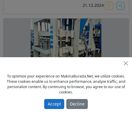
21.12.2024
To optimize your experience on MakinaBurada.Net, we utilize cookies.
ikinci el briket makinesi
These cookies enable us to enhance performance, analyze traffic, and
personalize content. By continuing to browse, you agree to our use of
From Owner Sell Used 2019 model
cookies.
1,350.00 TL
Parke ve Briket Makinaları
Accept
Decline
Türkiye / Mardin / Artuklu
21.12.2024