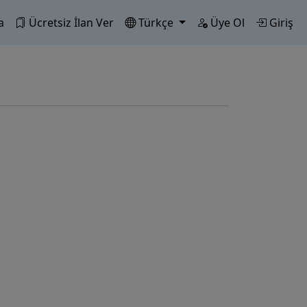
a
Ücretsiz İlan Ver
Türkçe
Üye Ol
Giriş