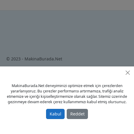
© 2023 - MakinaBurada.Net
Anasayfa
MakinaBurada.Net deneyiminizi optimize etmek için çerezlerden
Gizlilik Politikası
yararlanıyoruz. Bu çerezler performansı artırmamıza, trafiği analiz
Kullanım Koşulları
etmemize ve içeriği kişiselleştirmemize olanak sağlar. Sitemiz üzerinde
gezinmeye devam ederek çerez kullanımımızı kabul etmiş olursunuz.
İletişim
Kabul
Reddet