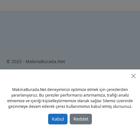
© 2023 - MakinaBurada.Net
Anasayfa
MakinaBurada.Net deneyiminizi optimize etmek için çerezlerden
Gizlilik Politikası
yararlanıyoruz. Bu çerezler performansı artırmamıza, trafiği analiz
Kullanım Koşulları
etmemize ve içeriği kişiselleştirmemize olanak sağlar. Sitemiz üzerinde
gezinmeye devam ederek çerez kullanımımızı kabul etmiş olursunuz.
İletişim
Kabul
Reddet