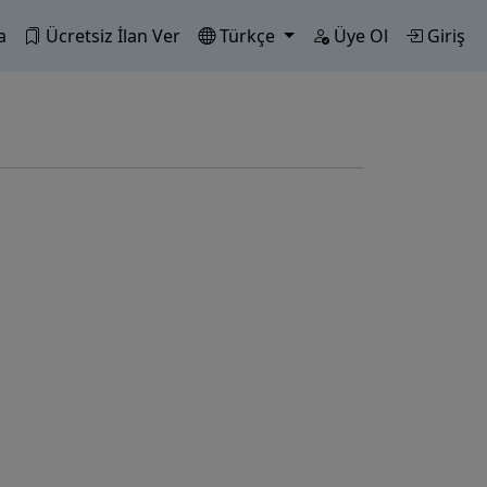
a
Ücretsiz İlan Ver
Türkçe
Üye Ol
Giriş