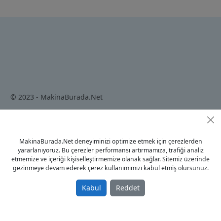
© 2023 - MakinaBurada.Net
Anasayfa
MakinaBurada.Net deneyiminizi optimize etmek için çerezlerden
Gizlilik Politikası
yararlanıyoruz. Bu çerezler performansı artırmamıza, trafiği analiz
Kullanım Koşulları
etmemize ve içeriği kişiselleştirmemize olanak sağlar. Sitemiz üzerinde
gezinmeye devam ederek çerez kullanımımızı kabul etmiş olursunuz.
İletişim
Kabul
Reddet