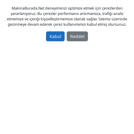
55,00 TL
MakinaBurada.Net deneyiminizi optimize etmek için çerezlerden
Kırıcılar
yararlanıyoruz. Bu çerezler performansı artırmamıza, trafiği analiz
Türkiye / Kocaeli / Kartepe
etmemize ve içeriği kişiselleştirmemize olanak sağlar. Sitemiz üzerinde
gezinmeye devam ederek çerez kullanımımızı kabul etmiş olursunuz.
03.09.2025
Kabul
Reddet
DEKORATİF MERMER ÜRETİM MAKİNESİ -
PATLATMA MAKİNESİ - DECORATIVE STONE
MANUFACTURING MACHINE
Sahibinden Satılık Sıfır 2020 model
200.000,00 TL
Mermer Makinaları
Türkiye / Kocaeli / Darıca