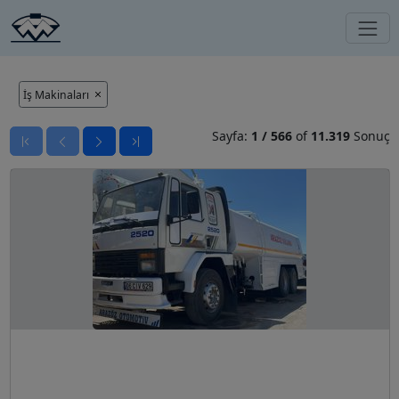
İş Makinaları
Sayfa:
1
/
566
of
11.319
Sonuç