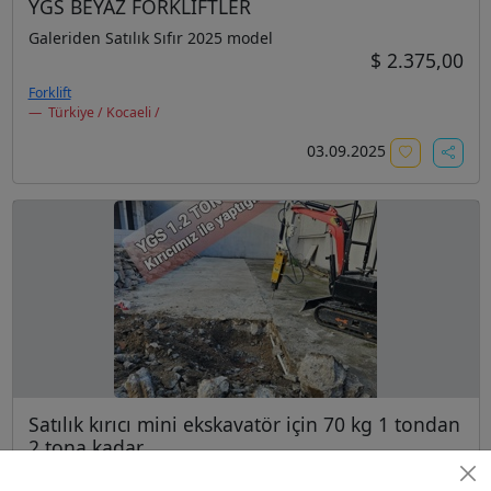
YGS BEYAZ FORKLİFTLER
Galeriden Satılık Sıfır 2025 model
$ 2.375,00
Forklift
Türkiye / Kocaeli /
03.09.2025
Satılık kırıcı mini ekskavatör için 70 kg 1 tondan
2 tona kadar
Galeriden Satılık Sıfır 2025 model