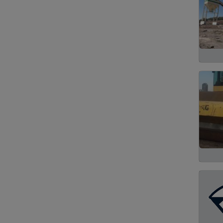
Kaldırma
8
Jumbo
7
Kanal Kazma ve Kablo
7
Döşeme
Sallama
7
Asfalt Kemirici
5
Personel Yükselticiler
5
Zemin Sondaj
5
Asfalt Robotları
4
Bükme
4
Fore Kazık
4