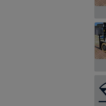
Kule Bomu
1
Tünel Kazma
1