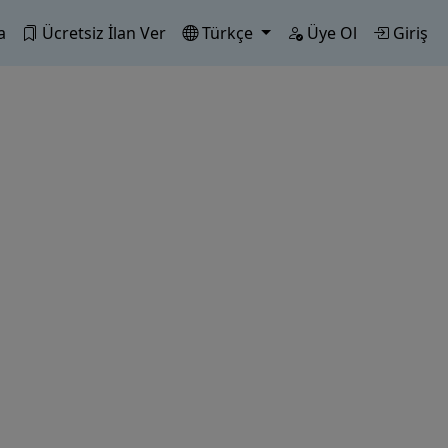
a
Ücretsiz İlan Ver
Türkçe
Üye Ol
Giriş