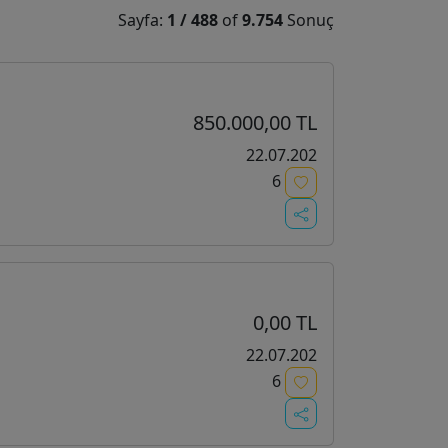
Sayfa:
1
/
488
of
9.754
Sonuç
850.000,00 TL
22.07.202
6
0,00 TL
22.07.202
6