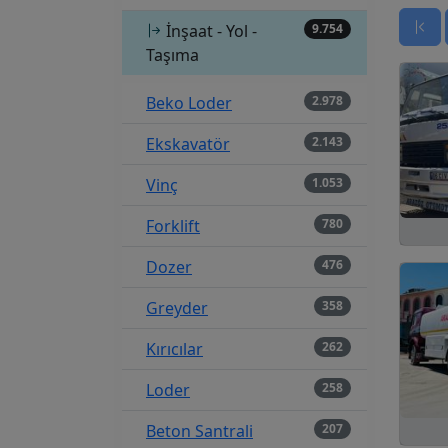
İnşaat - Yol -
9.754
Taşıma
Beko Loder
2.978
Ekskavatör
2.143
Vinç
1.053
Forklift
780
Dozer
476
Greyder
358
Kırıcılar
262
Loder
258
Beton Santrali
207