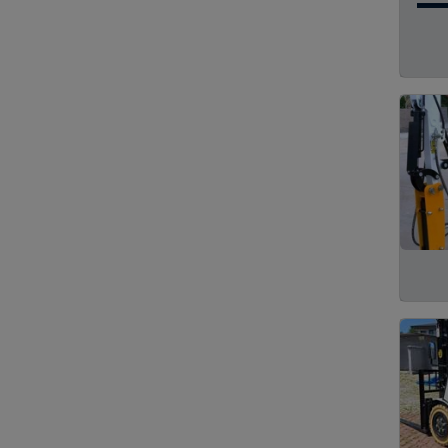
Kanal Açma
4
Mobilya
4
Ahtapot Yükleyici
3
Konteyner
3
Asfalt Distribütörü
2
Betoniyer
2
Kesiciler
2
Vabıl
2
Ağaç Sökme
1
Kanal Temizleme
1
Kantar
1