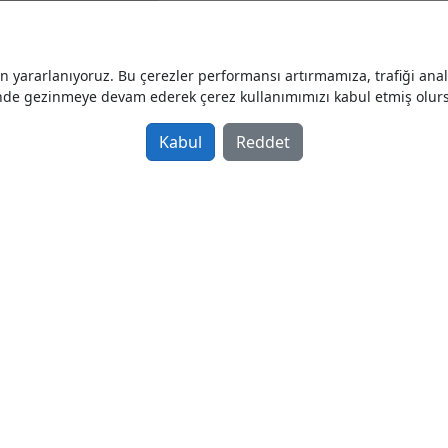
Türkiye / Kocaeli / Kartepe
yararlanıyoruz. Bu çerezler performansı artırmamıza, trafiği analiz
nde gezinmeye devam ederek çerez kullanımımızı kabul etmiş olur
YGS BEYAZ FORKLİFTLER
Kabul
Reddet
Galeriden Satılık Sıfır 2025 model
Forklift
Türkiye / Kocaeli /
Satılık kırıcı mini ekskavatör
Galeriden Satılık Sıfır 2025 model
Kırıcılar
Türkiye / Kocaeli / Kartepe