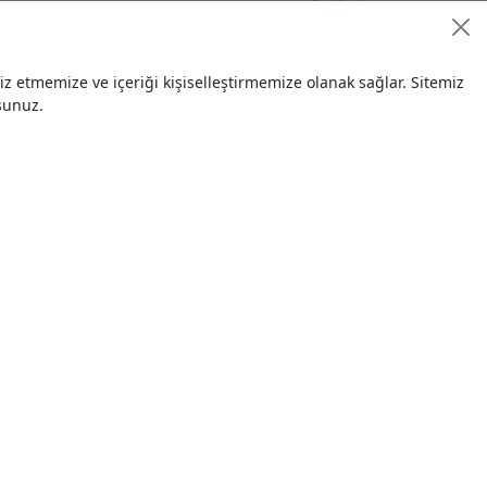
5
 etmemize ve içeriği kişiselleştirmemize olanak sağlar. Sitemiz
sunuz.
$ 2.375,00
03.09.202
5
 için 70 kg 1 tondan 2 tona kadar
55,00 TL
03.09.202
5