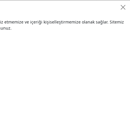
| Ün Kardeş Makina Sanayi
0,00 TL
 etmemize ve içeriği kişiselleştirmemize olanak sağlar. Sitemiz
10.04.201
sunuz.
9
a Makinası | Ün Kardeş Makina
0,00 TL
10.04.201
9
ardeş Makina Sanayi