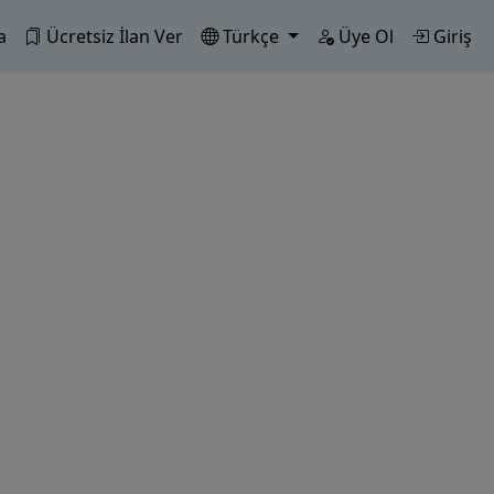
a
Ücretsiz İlan Ver
Türkçe
Üye Ol
Giriş