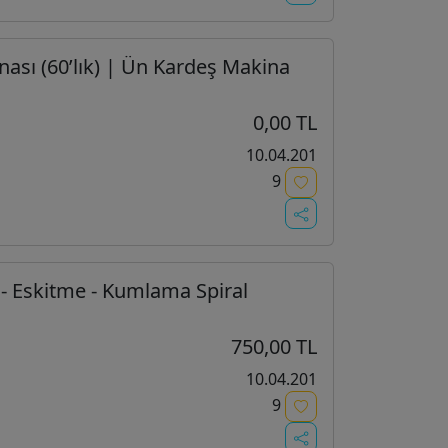
ası (60’lık) | Ün Kardeş Makina
0,00 TL
10.04.201
9
- Eskitme - Kumlama Spiral
750,00 TL
10.04.201
9