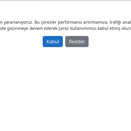
Mermer Taraklama Makinası 
Galeriden Satılık Sıfır 2016 model
yararlanıyoruz. Bu çerezler performansı artırmamıza, trafiği analiz
Mermer Makinaları
nde gezinmeye devam ederek çerez kullanımımızı kabul etmiş olur
Türkiye / İstanbul / Bayrampaşa
Kabul
Reddet
Mermer / Granit Alın Pah Cil
Sanayi
Galeriden Satılık Sıfır 2016 model
Mermer Makinaları
Türkiye / İstanbul / Bayrampaşa
En Ebatlama Makinası | Ün K