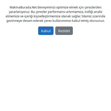
Sahibinden Satılık Sıfır 2015 model
MakinaBurada.Net deneyiminizi optimize etmek için çerezlerden
220,00 TL
yararlanıyoruz. Bu çerezler performansı artırmamıza, trafiği analiz
etmemize ve içeriği kişiselleştirmemize olanak sağlar. Sitemiz üzerinde
Zımparalama Makineleri
gezinmeye devam ederek çerez kullanımımızı kabul etmiş olursunuz.
Türkiye / Adana /
03.05.2015
Kabul
Reddet
Max Extra El Tipi Alçıpan Duvar Zımparalama
MAKINA SIFR KAPD ÖDE
Sahibinden Satılık Sıfır 2015 model
450,00 TL