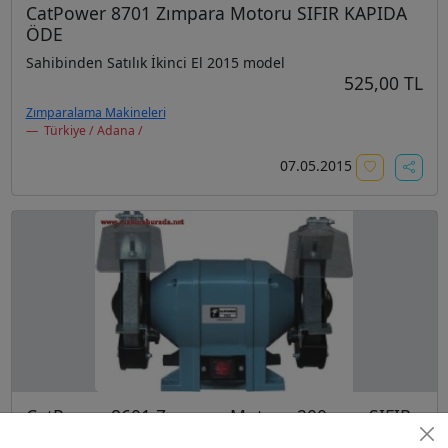
CatPower 8701 Zımpara Motoru SIFIR KAPIDA
ÖDE
Sahibinden Satılık İkinci El 2015 model
525,00 TL
Zımparalama Makineleri
Türkiye / Adana /
07.05.2015
CatPower 8601 Zımpara Motoru 200 mm SIFIR
KAPIDA ÖDEE