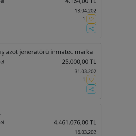
4.164,00 TL
el
13.04.202
1
mış azot jeneratörü inmatec marka
25.000,00 TL
el
31.03.202
1
A
4.461.076,00 TL
el
16.03.202