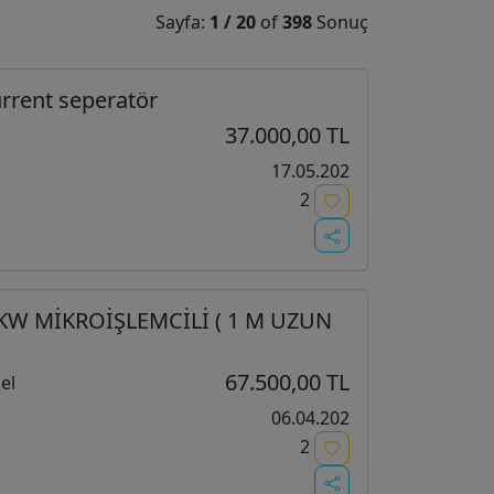
Sayfa:
1
/
20
of
398
Sonuç
urrent seperatör
37.000,00 TL
17.05.202
2
 KW MİKROİŞLEMCİLİ ( 1 M UZUN
67.500,00 TL
el
06.04.202
2