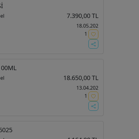
İ
7.390,00 TL
el
18.05.202
1
100ML
18.650,00 TL
el
13.04.202
1
6025