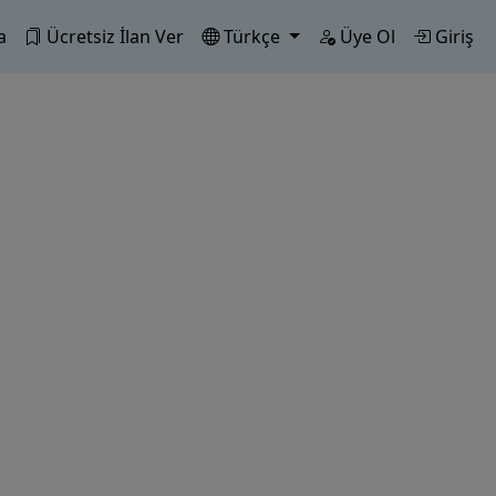
a
Ücretsiz İlan Ver
Türkçe
Üye Ol
Giriş