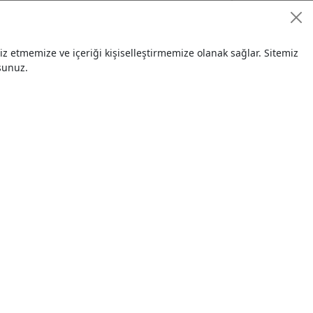
A
385,00 TL
el
 etmemize ve içeriği kişiselleştirmemize olanak sağlar. Sitemiz
09.12.202
sunuz.
0
40.000,00 TL
el
02.12.202
0