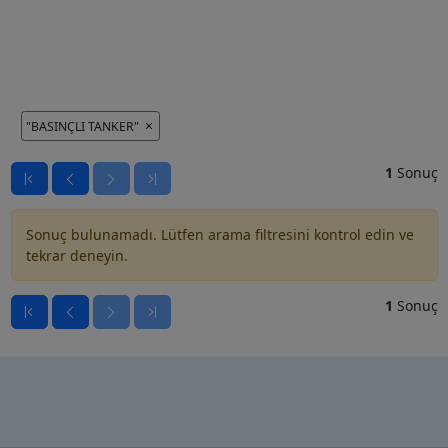
"BASINÇLI TANKER"
1
Sonuç
Sonuç bulunamadı. Lütfen arama filtresini kontrol edin ve
tekrar deneyin.
1
Sonuç