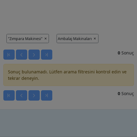
"Zımpara Makinesi"
Ambalaj Makinaları
0
Sonuç
Sonuç bulunamadı. Lütfen arama filtresini kontrol edin ve
tekrar deneyin.
0
Sonuç