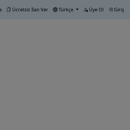
a
Ücretsiz İlan Ver
Türkçe
Üye Ol
Giriş