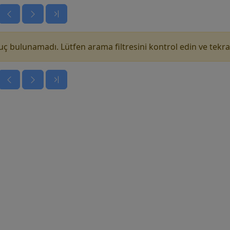
ç bulunamadı. Lütfen arama filtresini kontrol edin ve tekra