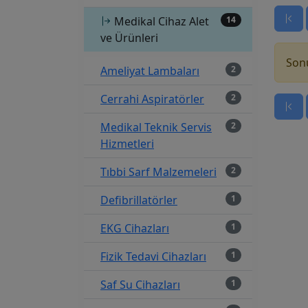
Medikal Cihaz Alet
14
ve Ürünleri
Sonu
Ameliyat Lambaları
2
Cerrahi Aspiratörler
2
Medikal Teknik Servis
2
Hizmetleri
Tıbbi Sarf Malzemeleri
2
Defibrillatörler
1
EKG Cihazları
1
Fizik Tedavi Cihazları
1
Saf Su Cihazları
1