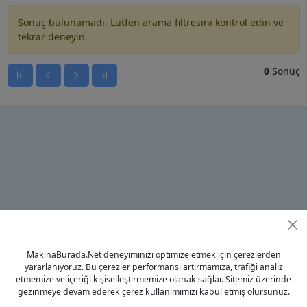
Sonuç bulunamadı. Lütfen arama filtresini kontrol edin ve
tekrar deneyin.
0
Sonuç
© 2023 - MakinaBurada.Net
MakinaBurada.Net deneyiminizi optimize etmek için çerezlerden
Anasayfa
yararlanıyoruz. Bu çerezler performansı artırmamıza, trafiği analiz
etmemize ve içeriği kişiselleştirmemize olanak sağlar. Sitemiz üzerinde
Gizlilik Politikası
gezinmeye devam ederek çerez kullanımımızı kabul etmiş olursunuz.
Kullanım Koşulları