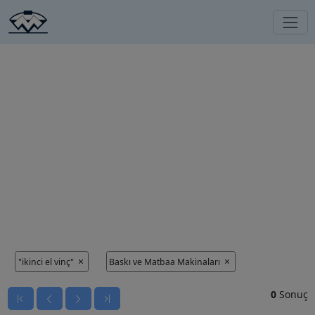
"ikinci el vinç"
Baskı ve Matbaa Makinaları
0
Sonuç