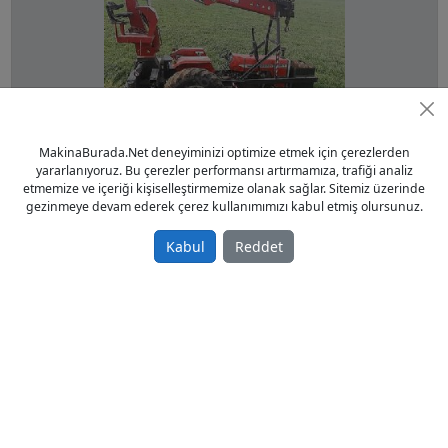
MakinaBurada.Net deneyiminizi optimize etmek için çerezlerden
yararlanıyoruz. Bu çerezler performansı artırmamıza, trafiği analiz
Sahibinden 6 Tonluk Vinç Traktör Üstü
etmemize ve içeriği kişiselleştirmemize olanak sağlar. Sitemiz üzerinde
gezinmeye devam ederek çerez kullanımımızı kabul etmiş olursunuz.
Sahibinden Satılık İkinci El 2015 model
65.000,00 TL
Kabul
Reddet
Traktör
Türkiye / Ankara /
19.10.2015
Sayfa:
1
/
1
of
4
Sonuç