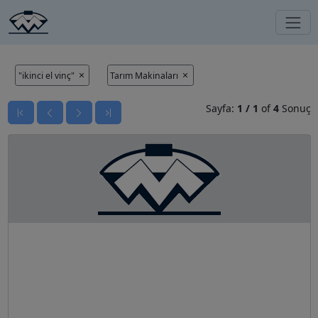
"ikinci el vinç"
Tarım Makinaları
Sayfa:
1
/
1
of
4
Sonuç