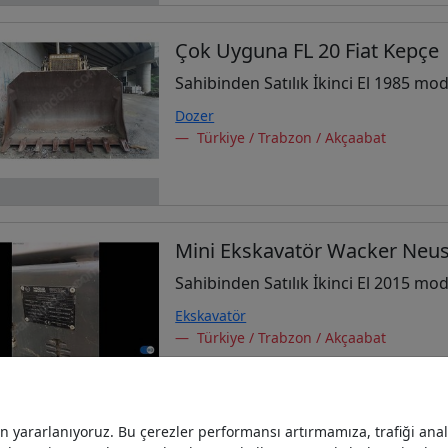
Çok Uyguna FL 20 Fiat Kepçe
Sahibinden Satılık İkinci El 1985 mod
Dozer
Türkiye / Trabzon / Akçaabat
Mini Ekskavatör Wacker Neus
Sahibinden Satılık İkinci El 2015 mod
Ekskavatör
Türkiye / Trabzon / Akçaabat
yararlanıyoruz. Bu çerezler performansı artırmamıza, trafiği analiz