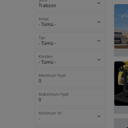
Ağaç İşleme Makine
421
ve Ürünleri
Amaç
Ambalaj Makinaları
303
Elektrik ve Enerji
298
Tipi
Baskı ve Matbaa
266
Makinaları
Kimden
Elektronik Makine ve
177
Ürünler
Minimum Fiyat
Isıtma ve Soğutma
165
Ürünleri
Maksimum Fiyat
Gıda Makine ve
151
Ürünleri
Minimum Yıl
Hizmet
136