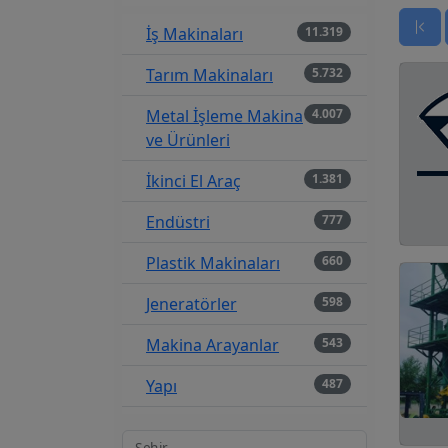
İş Makinaları
11.319
Tarım Makinaları
5.732
Metal İşleme Makina
4.007
ve Ürünleri
İkinci El Araç
1.381
Endüstri
777
Plastik Makinaları
660
Jeneratörler
598
Makina Arayanlar
543
Yapı
487
Tekstil Makinaları
479
Şehir