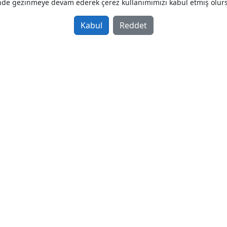
Sahibinden Müthiş Temiz Sa
nde gezinmeye devam ederek çerez kullanımımızı kabul etmiş olur
Sahibinden Satılık İkinci El 1997 mod
Kabul
Reddet
Ekskavatör
Türkiye / Trabzon / Akçaabat
3 Adet Hemen Bak Sahibinden S
Sahibinden Satılık İkinci El 2006 mod
Forklift
Türkiye / Trabzon / Akçaabat
Sahibinden Satılık Komatsu P
Sahibinden Satılık İkinci El 2006 mod