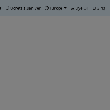
a
Ücretsiz İlan Ver
Türkçe
Üye Ol
Giriş