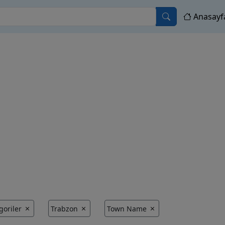
Anasayf
goriler
Trabzon
Town Name