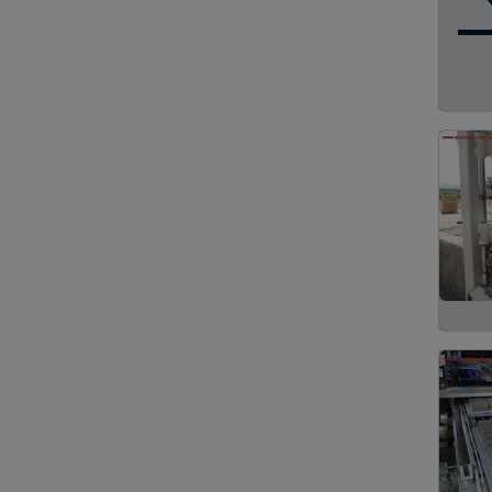
Temizlik Alet Makine ve
26
Ürünleri
Lojistik ve Nakliye
21
Firmaları
Bilgisayar Parça ve
16
Ürünleri
Medikal Cihaz Alet ve
14
Ürünleri
Arıtma Sistemleri
8
Laboratuar Cihaz ve
4
Sistemleri