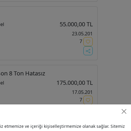
55.000,00 TL
el
23.05.201
7
on 8 Ton Hatasız
175.000,00 TL
el
17.05.201
7
 etmemize ve içeriği kişiselleştirmemize olanak sağlar. Sitemiz