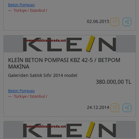
Beton Pompası
Türkiye / İstanbul /
02.06.2015
KLEİN BETON POMPASI KBZ 42-5 / BETPOM
MAKİNA
Galeriden Satılık Sıfır 2014 model
380.000,00 TL
Beton Pompası
Türkiye / İstanbul /
24.12.2014