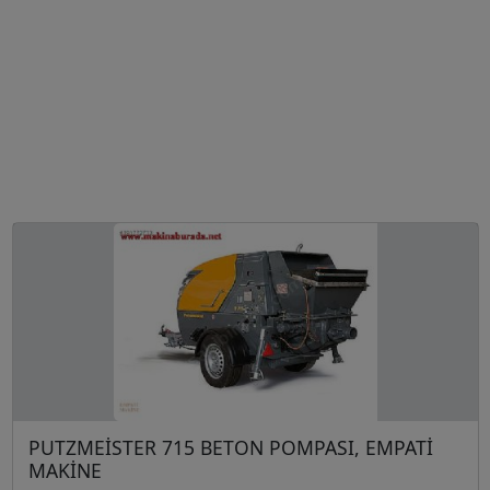
PUTZMEİSTER 715 BETON POMPASI, EMPATİ
MAKİNE