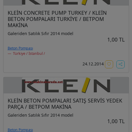
KLEİN CONCRETE PUMP TURKEY / KLEİN
BETON POMPALARI TURKİYE / BETPOM
MAKİNA
Galeriden Satılık Sıfır 2014 model
1,00 TL
Beton Pompası
Türkiye / İstanbul /
24.12.2014
KLEİN BETON POMPALARI SATIŞ SERVİS YEDEK
PARÇA / BETPOM MAKİNA
Galeriden Satılık Sıfır 2014 model
1,00 TL
Beton Pompası