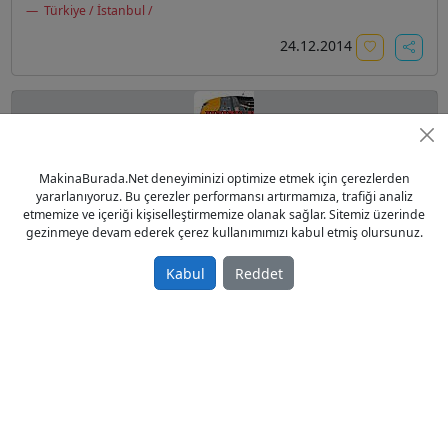
Türkiye / İstanbul /
24.12.2014
PUTZMEİSTER 715 H BETON POMPASI EMPATİ
MakinaBurada.Net deneyiminizi optimize etmek için çerezlerden
MAKİNE GÜVENCESİYLE
yararlanıyoruz. Bu çerezler performansı artırmamıza, trafiği analiz
etmemize ve içeriği kişiselleştirmemize olanak sağlar. Sitemiz üzerinde
Galeriden Satılık Sıfır 2014 model
gezinmeye devam ederek çerez kullanımımızı kabul etmiş olursunuz.
56.960,00 TL
Kabul
Reddet
Beton Pompası
Türkiye / İstanbul /
18.12.2014