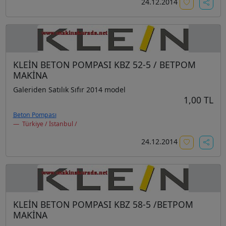
24.12.2014
KLEİN BETON POMPASI KBZ 52-5 / BETPOM
MAKİNA
Galeriden Satılık Sıfır 2014 model
1,00 TL
Beton Pompası
Türkiye / İstanbul /
24.12.2014
KLEİN BETON POMPASI KBZ 58-5 /BETPOM
MAKİNA