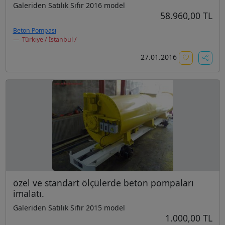
Galeriden Satılık Sıfır 2016 model
58.960,00 TL
Beton Pompası
Türkiye / İstanbul /
27.01.2016
özel ve standart ölçülerde beton pompaları
imalatı.
Galeriden Satılık Sıfır 2015 model
1.000,00 TL