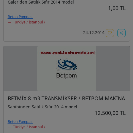
Galeriden Satılık Sıfır 2014 model
1,00 TL
Beton Pompası
Türkiye / İstanbul /
24.12.2014
BETMİX 8 m3 TRANSMİKSER / BETPOM MAKİNA
Sahibinden Satılık Sıfır 2014 model
12.500,00 TL
Beton Pompası
Türkiye / İstanbul /