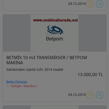
24.12.2014
BETMİX 10 m3 TRANSMİKSER / BETPOM
MAKİNA
Sahibinden Satılık Sıfır 2014 model
13.000,00 TL
Beton Pompası
Türkiye / İstanbul /
24.12.2014