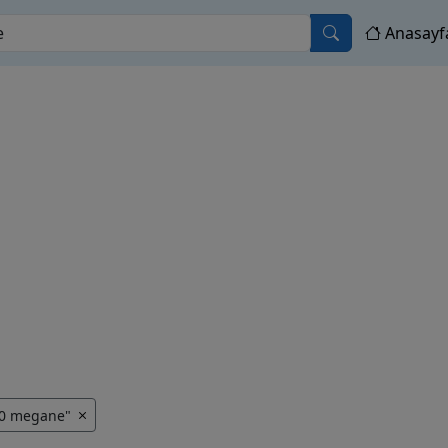
Anasayf
10 megane"