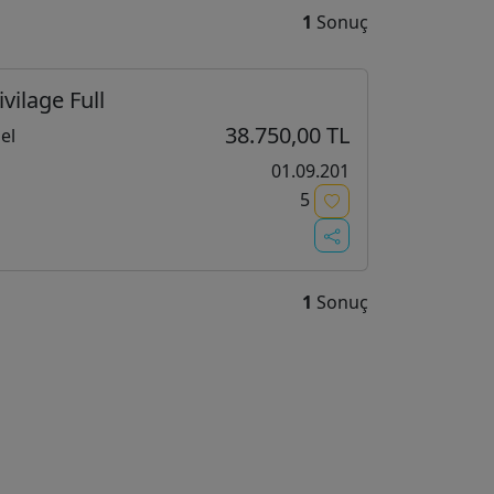
1
Sonuç
vilage Full
38.750,00 TL
el
01.09.201
5
1
Sonuç