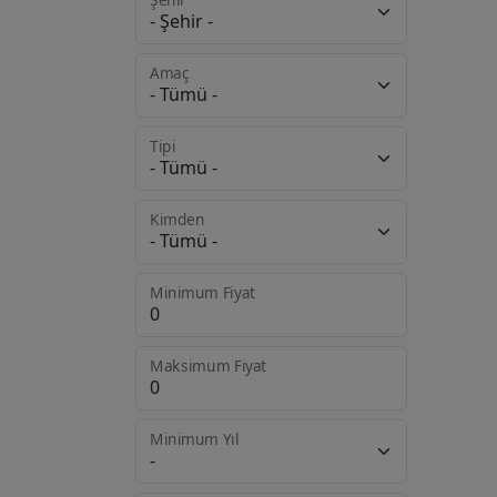
Ağaç İşleme Makine
421
ve Ürünleri
Amaç
Ambalaj Makinaları
303
Elektrik ve Enerji
298
Tipi
Baskı ve Matbaa
266
Makinaları
Kimden
Elektronik Makine ve
177
Ürünler
Minimum Fiyat
Isıtma ve Soğutma
165
Ürünleri
Maksimum Fiyat
Gıda Makine ve
151
Ürünleri
Minimum Yıl
Hizmet
136