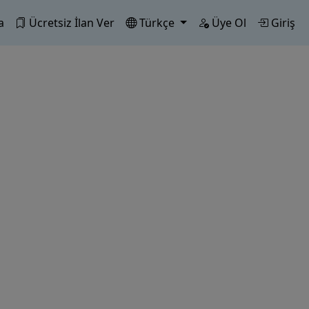
a
Ücretsiz İlan Ver
Türkçe
Üye Ol
Giriş