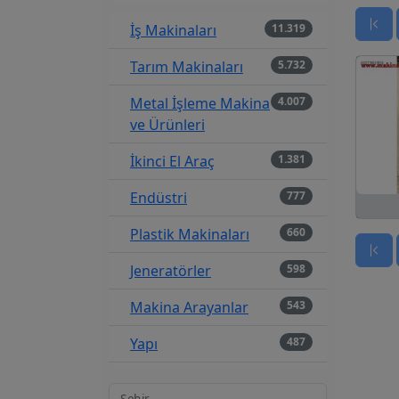
İş Makinaları
11.319
Tarım Makinaları
5.732
Metal İşleme Makina
4.007
ve Ürünleri
İkinci El Araç
1.381
Endüstri
777
Plastik Makinaları
660
Jeneratörler
598
Makina Arayanlar
543
Yapı
487
Tekstil Makinaları
479
Şehir