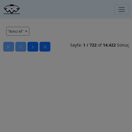
"ikinci el"
Sayfa:
1
/
722
of
14.422
Sonuç