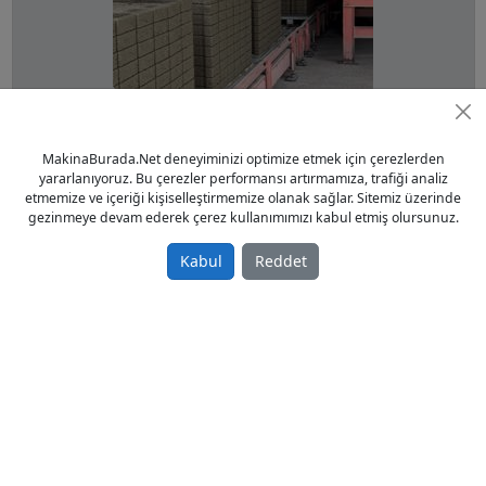
ful otomatik 36lı KİLİTTAŞ bordur makinesi
Galeriden Satılık İkinci El 2013 model
MakinaBurada.Net deneyiminizi optimize etmek için çerezlerden
10,00 TL
yararlanıyoruz. Bu çerezler performansı artırmamıza, trafiği analiz
etmemize ve içeriği kişiselleştirmemize olanak sağlar. Sitemiz üzerinde
Parke ve Briket Makinaları
gezinmeye devam ederek çerez kullanımımızı kabul etmiş olursunuz.
Türkiye / Adana / Aladağ
03.09.2024
Kabul
Reddet
ful otomatik 36lı KİLİTTAŞ bordur makinesi