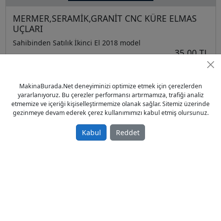
MERMER,SERAMİK,GRANİT CNC KÜRE ELMAS
UÇLARI
Sahibinden Satılık İkinci El 2018 model
35,00 TL
Mermer Makinaları
Türkiye / İstanbul / Bayrampaşa
MakinaBurada.Net deneyiminizi optimize etmek için çerezlerden
07.01.2019
yararlanıyoruz. Bu çerezler performansı artırmamıza, trafiği analiz
etmemize ve içeriği kişiselleştirmemize olanak sağlar. Sitemiz üzerinde
gezinmeye devam ederek çerez kullanımımızı kabul etmiş olursunuz.
Kabul
Reddet
Mermer Profil Elması (Mermer Profil Makinası
Aparatları)
Sahibinden Satılık Sıfır 2017 model