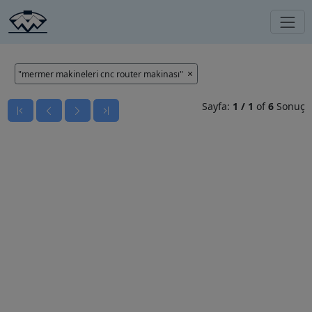
"mermer makineleri cnc router makinası"
Sayfa:
1
/
1
of
6
Sonuç