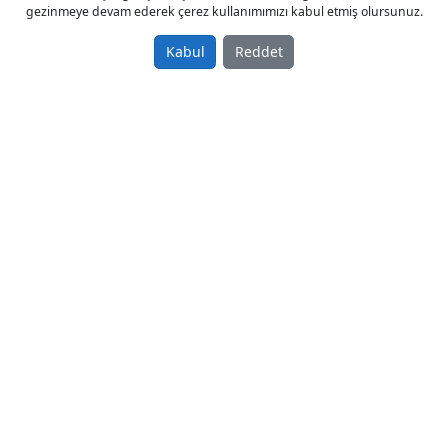
gezinmeye devam ederek çerez kullanımımızı kabul etmiş olursunuz.
Tags
mermer makinası
mermer makinesi
köprü kesim makinesi
mermer taraklama makinası
Kabul
Reddet
granit taraklama makinası
taraklama borusu
taraklama silinidiri
seramik taraklama makinası
mermer makineleri
© 2023 - MakinaBurada.Net
Anasayfa
Gizlilik Politikası
Kullanım Koşulları