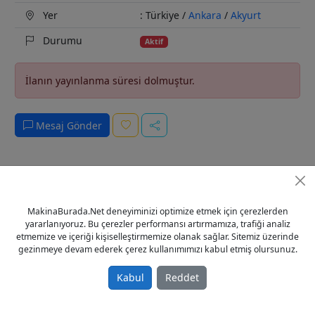
Yer
: Türkiye /
Ankara
/
Akyurt
Durumu
Aktif
İlanın yayınlanma süresi dolmuştur.
Mesaj Gönder
Açıklama
İstatistikler
Yorumlar
Satıcı
0
MakinaBurada.Net deneyiminizi optimize etmek için çerezlerden
Çok temiz çalışır durumda testere. Dosta gidecek makinadır,
yararlanıyoruz. Bu çerezler performansı artırmamıza, trafiği analiz
etmemize ve içeriği kişiselleştirmemize olanak sağlar. Sitemiz üzerinde
tavsiye ederim. Ciddi müşteriler temasa geçebilir.
gezinmeye devam ederek çerez kullanımımızı kabul etmiş olursunuz.
Tags
ikinci el daire testere
sahibinden daire testere
satılık daire testere
ucuz daire testere
daire testere fiyatları
Kabul
Reddet
2.el daire testere
daire testere