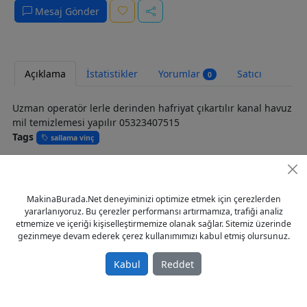
Mesaj Gönder
Açıklama
İstatistikler
Yorumlar
Satıcı
0
Uzman operatör lerle derinden hafriyat çıkartılır kanal havuz
mil temizlemesi yapılır 05323407515
Tags
sallama vinç
MakinaBurada.Net deneyiminizi optimize etmek için çerezlerden
yararlanıyoruz. Bu çerezler performansı artırmamıza, trafiği analiz
etmemize ve içeriği kişiselleştirmemize olanak sağlar. Sitemiz üzerinde
gezinmeye devam ederek çerez kullanımımızı kabul etmiş olursunuz.
Kabul
Reddet
© 2023 - MakinaBurada.Net