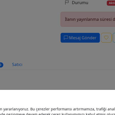
Durumu
Akti
İlanın yayınlanma süresi 
Mesaj Gönder
Satıcı
0
yararlanıyoruz. Bu çerezler performansı artırmamıza, trafiği analiz
nde gezinmeye devam ederek çerez kullanımımızı kabul etmiş olur