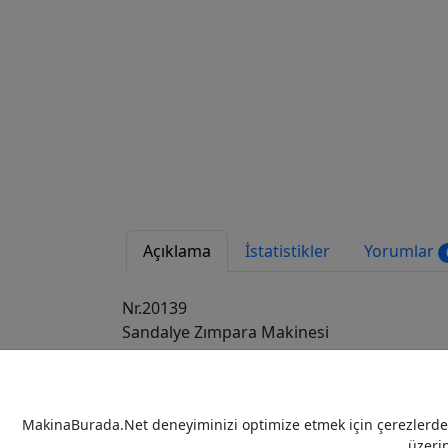
Açıklama
İstatistikler
Yorumlar
Nr.20139
Sandalye Zımpara Makinesi
Fabrikat: italyan
Sandalye ve Benzeri ürünler
Tel: 0049 202 87005361
MakinaBurada.Net deneyiminizi optimize etmek için çerezlerden 
üzeri