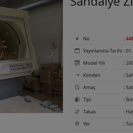
Sandalye Z
No
:
44
Yayınlanma Tarihi
: 01
Next
Model Yılı
: 20
Kimden
: Sa
Amaç
: Sat
Tipi
: İki
Takas
: Ha
Yer
: Tü