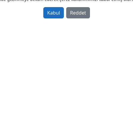
Kabul
Reddet
Anasayfa
Gizlilik Politikası
Kullanım Koşulları
İletişim