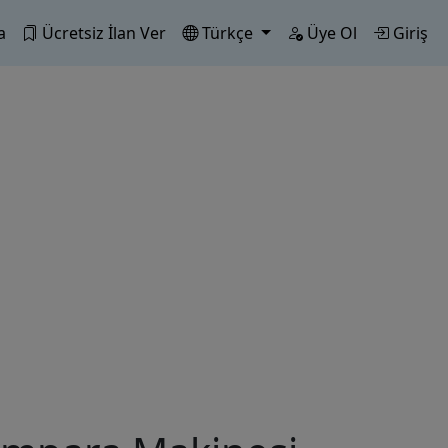
a
Ücretsiz İlan Ver
Türkçe
Üye Ol
Giriş