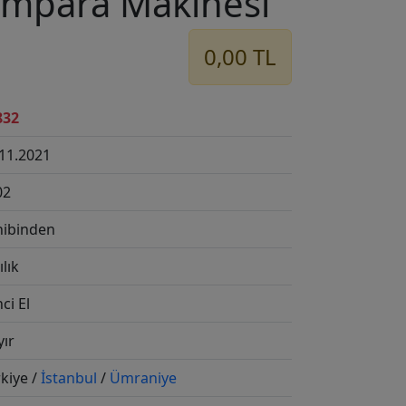
ımpara Makinesi
0,00 TL
832
.11.2021
02
hibinden
ılık
nci El
yır
rkiye /
İstanbul
/
Ümraniye