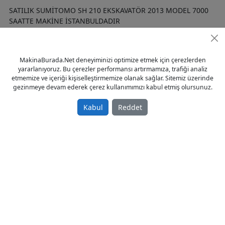
SATILIK SUMİTOMO SH 210 EKSKAVATÖR 2013 MODEL 7000
SAATTE MAKİNE İSTANBULDADIR
HAYRETTİN DELİHASAN
MakinaBurada.Net deneyiminizi optimize etmek için çerezlerden
NOT : RESİM TEMSİLİDİR
yararlanıyoruz. Bu çerezler performansı artırmamıza, trafiği analiz
Tags
sumitomo
etmemize ve içeriği kişiselleştirmemize olanak sağlar. Sitemiz üzerinde
gezinmeye devam ederek çerez kullanımımızı kabul etmiş olursunuz.
Kabul
Reddet
© 2023 - MakinaBurada.Net
Anasayfa
Gizlilik Politikası