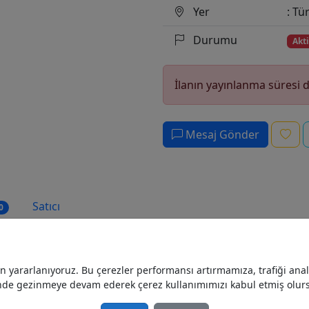
Yer
: Tü
Durumu
Akti
İlanın yayınlanma süresi 
Mesaj Gönder
Satıcı
0
yararlanıyoruz. Bu çerezler performansı artırmamıza, trafiği analiz
nde gezinmeye devam ederek çerez kullanımımızı kabul etmiş olur
stü manyetik mıknatıs
manyetik seperatör
manyet
bas