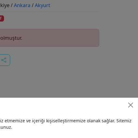
rkiye /
Ankara
/
Akyurt
f
dolmuştur.
 etmemize ve içeriği kişiselleştirmemize olanak sağlar. Sitemiz
sunuz.
maden
geri dönüşüm