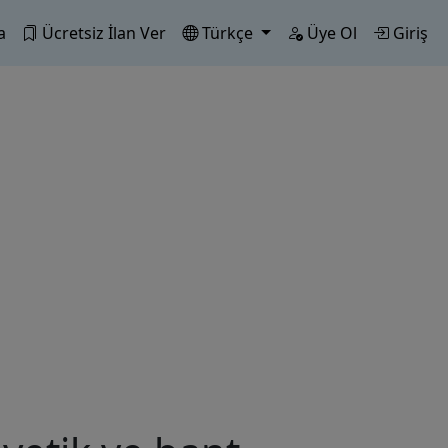
a
Ücretsiz İlan Ver
Türkçe
Üye Ol
Giriş