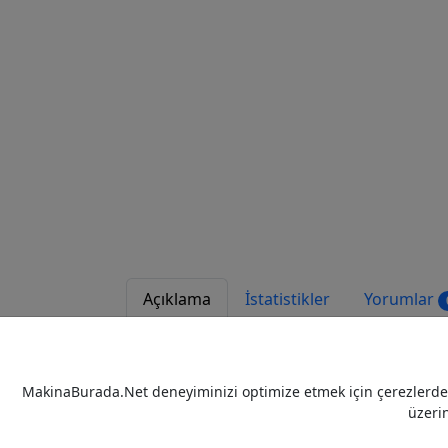
Açıklama
İstatistikler
Yorumlar
detaylı bilgi için arayınız....
MakinaBurada.Net deneyiminizi optimize etmek için çerezlerden 
üzeri
Tags
mıknatıs
elektro mıknatıs
bant ü