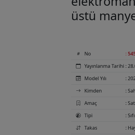
elektroman
üstü manye
No
:
54
Yayınlanma Tarihi
: 28
Model Yılı
: 20
Kimden
: Sa
Amaç
: Sat
Tipi
: Sıf
Takas
: Ha