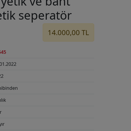
yetik ve bant
tik seperatör
14.000,00 TL
545
.01.2022
22
hibinden
ılık
ır
yır