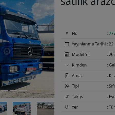
satılık araz
No
:
77
Yayınlanma Tarihi
: 22
Next
Model Yılı
: 20
Kimden
: Ga
Amaç
: Kir
Tipi
: Sıf
Takas
: Ev
Yer
: Tü