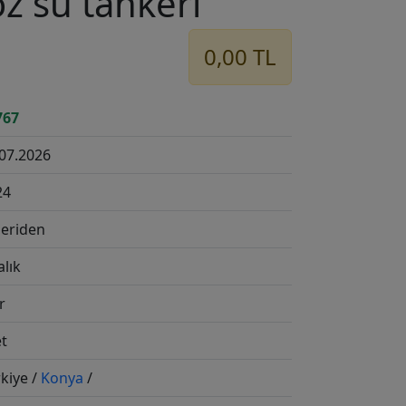
öz su tankeri
0,00 TL
767
.07.2026
24
leriden
alık
ır
et
rkiye /
Konya
/