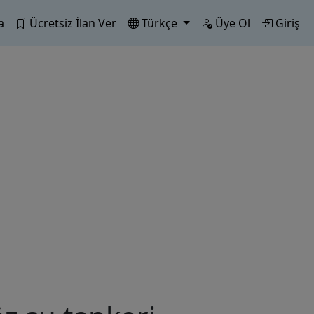
a
Ücretsiz İlan Ver
Türkçe
Üye Ol
Giriş