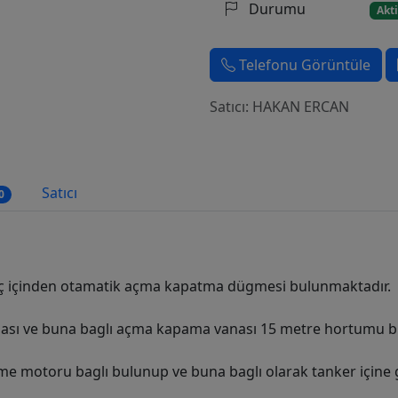
Durumu
Akti
Telefonu Görüntüle
Satıcı: HAKAN ERCAN
Satıcı
0
ç içinden otamatik açma kapatma dügmesi bulunmaktadır.
anası ve buna baglı açma kapama vanası 15 metre hortumu 
me motoru baglı bulunup ve buna baglı olarak tanker içine g