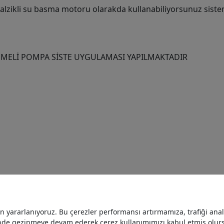
alzikli su basma motoru olarakda kullanabiliyorsunuz siste
DEMELİ POMPA SİSTE UYGULAMASI YAPILMAKTADIR
yararlanıyoruz. Bu çerezler performansı artırmamıza, trafiği analiz
nde gezinmeye devam ederek çerez kullanımımızı kabul etmiş olur