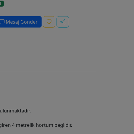
f
Mesaj Gönder
bulunmaktadır.
iren 4 metrelik hortum baglıdır.