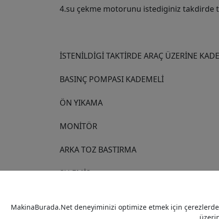
4.su çekme motorunu istediginiz takdirde t
İSTENİLDİGİ TAKTİRDE ARAÇ ÜZERİNE KA
BASINÇ POMPASI KADEMELİ
ÖN YIKAMA
MONİTÖR
ARKA TOZ BASTIRMA
SU EMİŞ
YANGIN ÇIKIŞ VANALARI
MakinaBurada.Net deneyiminizi optimize etmek için çerezlerden 
üzeri