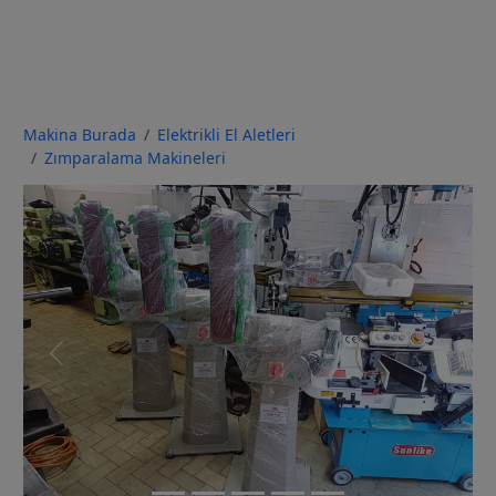
Makina Burada
Elektrikli El Aletleri
Zımparalama Makineleri
Previous
Next