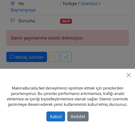
Yer
: Türkiye /
İstanbul
/
Bayrampaşa
Durumu
Aktif
İlanın yayınlanma süresi dolmuştur.
Mesaj Gönder
Açıklama
İstatistikler
Yorumlar
Satıcı
0
MakinaBurada.Net deneyiminizi optimize etmek için çerezlerden
yararlanıyoruz. Bu çerezler performansı artırmamıza, trafiği analiz
etmemize ve içeriği kişiselleştirmemize olanak sağlar. Sitemiz üzerinde
TAŞLI BANT ZIMPARA
gezinmeye devam ederek çerez kullanımımızı kabul etmiş olursunuz.
DETAYLI BİLGİ İÇİN BİZE CP TEN ULAŞA BİLİRSİNİZ ☎️ 0545
725 9233 / 0532 686 8984 ☎️ KEREM MAKİNA
Kabul
Reddet
Tags
TAŞLI BANT ZIMPARA