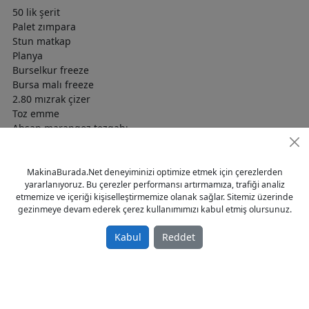
50 lik şerit
Palet zımpara
Stun matkap
Planya
Burselkur freeze
Bursa malı freeze
2.80 mızrak çizer
Toz emme
Ahşap marangoz tezgahı
Tesisatları çekilmiş hazır
MakinaBurada.Net deneyiminizi optimize etmek için çerezlerden
yararlanıyoruz. Bu çerezler performansı artırmamıza, trafiği analiz
280.000 tl
etmemize ve içeriği kişiselleştirmemize olanak sağlar. Sitemiz üzerinde
gezinmeye devam ederek çerez kullanımımızı kabul etmiş olursunuz.
05393539795
Tags
Marangoz
Kabul
Reddet