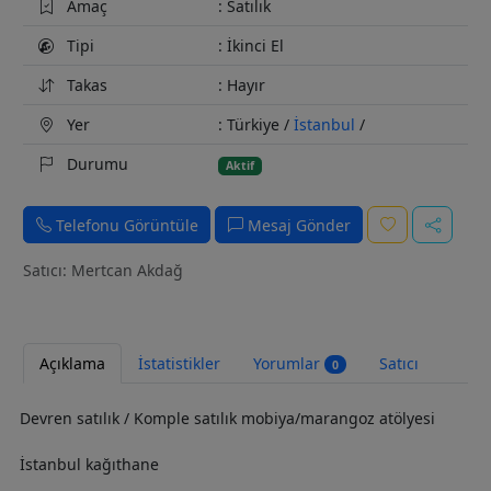
Amaç
: Satılık
Tipi
: İkinci El
Takas
: Hayır
Yer
: Türkiye /
İstanbul
/
Durumu
Aktif
Telefonu Görüntüle
Mesaj Gönder
Satıcı: Mertcan Akdağ
Açıklama
İstatistikler
Yorumlar
Satıcı
0
Devren satılık / Komple satılık mobiya/marangoz atölyesi
İstanbul kağıthane