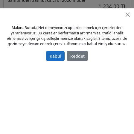
Sahibinden Satılık İkinci El 2020 model
1.234,00 TL
Tarım Makineleri
Türkiye / İzmir / Ödemiş
MakinaBurada.Net deneyiminizi optimize etmek için çerezlerden
07.09.2020
yararlanıyoruz. Bu çerezler performansı artırmamıza, trafiği analiz
etmemize ve içeriği kişiselleştirmemize olanak sağlar. Sitemiz üzerinde
gezinmeye devam ederek çerez kullanımımızı kabul etmiş olursunuz.
Kabul
Reddet
Tomruk Kepçe imalatı Ödemiş - İzmir
Sahibinden Satılık İkinci El 2020 model
1.234,00 TL
Traktör Kepçe