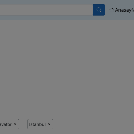
Anasayf
avatör
İstanbul