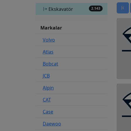
Ekskavatör
2.143
Markalar
Volvo
Atlas
Bobcat
JCB
Alpin
CAT
Case
Daewoo