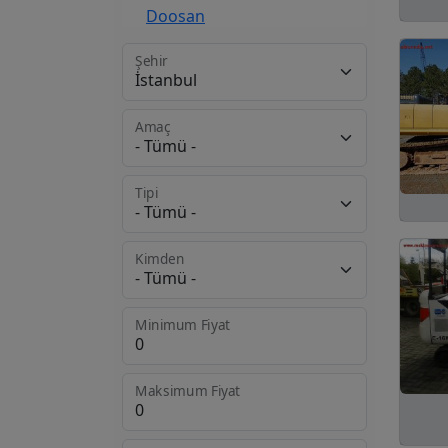
Doosan
Eder
Şehir
Fiat Hitachi
Amaç
Furukawa
HBM
Tipi
Halla
Kimden
Hanix
Hidromek
Minimum Fiyat
Hinowa
Hitachi
Maksimum Fiyat
Hyundai