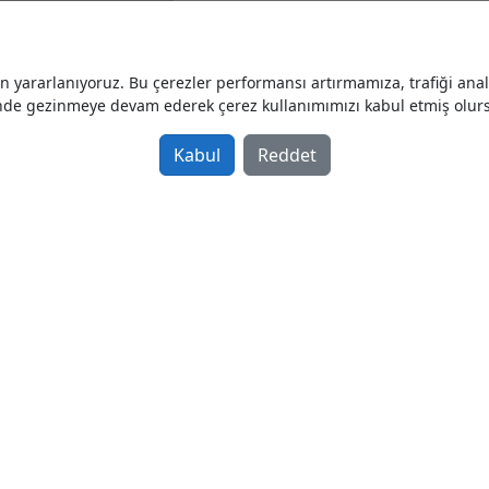
SATILIK HİDROMEK 220 LC 
yararlanıyoruz. Bu çerezler performansı artırmamıza, trafiği analiz
Sahibinden Satılık İkinci El 2017 mod
nde gezinmeye devam ederek çerez kullanımımızı kabul etmiş olur
Ekskavatör
Türkiye / İstanbul / Kadıköy
Kabul
Reddet
SATILIK CAT 325 EKSKAVATÖ
(ORJİNAL SAAT)
Sahibinden Satılık İkinci El 2000 mod
Ekskavatör
Türkiye / İstanbul / Kadıköy