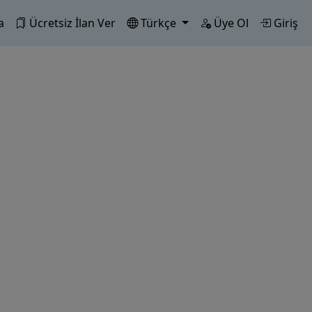
a
Ücretsiz İlan Ver
Türkçe
Üye Ol
Giriş