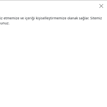
2017 MODEL
 etmemize ve içeriği kişiselleştirmemize olanak sağlar. Sitemiz
350.000,00 TL
el
sunuz.
03.12.201
9
R 2000 MODEL 11000 SAAT
135.000,00 TL
el
19.06.201
9