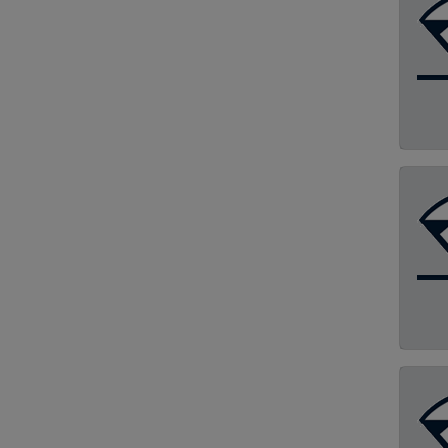
Terex
XCMG
Yuchai
Çukurova
Diğer
Fermec