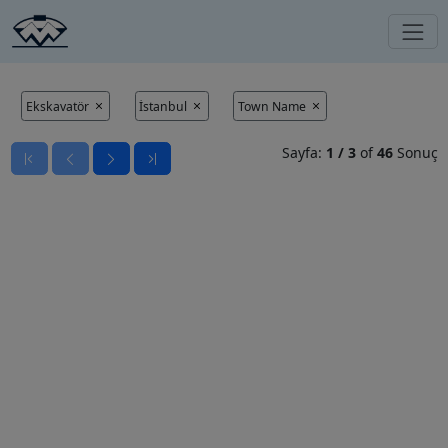
Ekskavatör
İstanbul
Town Name
Sayfa:
1
/
3
of
46
Sonuç