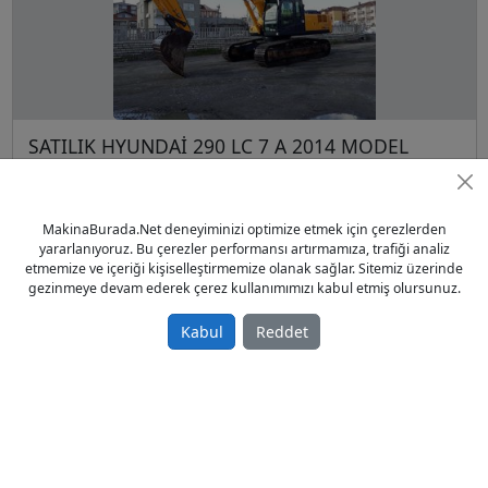
SATILIK HYUNDAİ 290 LC 7 A 2014 MODEL
Sahibinden Satılık İkinci El 2014 model
345.000,00 TL
MakinaBurada.Net deneyiminizi optimize etmek için çerezlerden
Ekskavatör
yararlanıyoruz. Bu çerezler performansı artırmamıza, trafiği analiz
Türkiye / İstanbul / Kadıköy
etmemize ve içeriği kişiselleştirmemize olanak sağlar. Sitemiz üzerinde
19.06.2019
gezinmeye devam ederek çerez kullanımımızı kabul etmiş olursunuz.
Kabul
Reddet