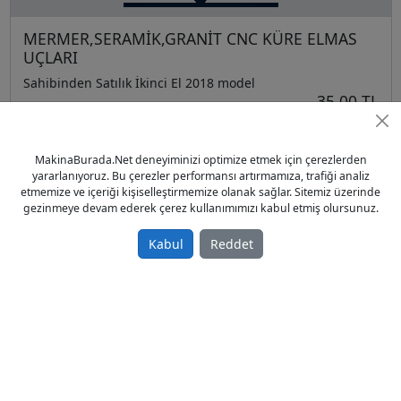
MERMER,SERAMİK,GRANİT CNC KÜRE ELMAS
UÇLARI
Sahibinden Satılık İkinci El 2018 model
35,00 TL
Mermer Makinaları
Türkiye / İstanbul / Bayrampaşa
MakinaBurada.Net deneyiminizi optimize etmek için çerezlerden
07.01.2019
yararlanıyoruz. Bu çerezler performansı artırmamıza, trafiği analiz
etmemize ve içeriği kişiselleştirmemize olanak sağlar. Sitemiz üzerinde
gezinmeye devam ederek çerez kullanımımızı kabul etmiş olursunuz.
Kabul
Reddet
Mermer Profil Elması (Mermer Profil Makinası
Aparatları)
Sahibinden Satılık Sıfır 2017 model