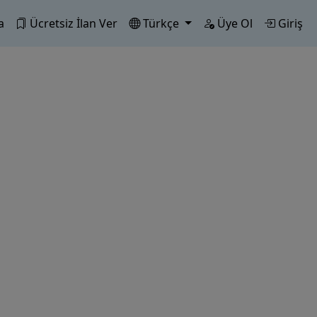
a
Ücretsiz İlan Ver
Türkçe
Üye Ol
Giriş