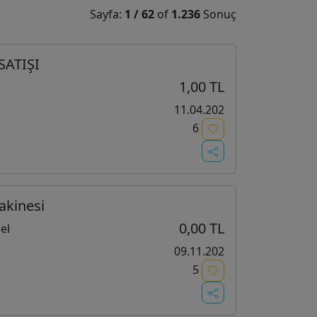
Sayfa:
1
/
62
of
1.236
Sonuç
SATIŞI
1,00 TL
11.04.202
6
akinesi
0,00 TL
el
09.11.202
5