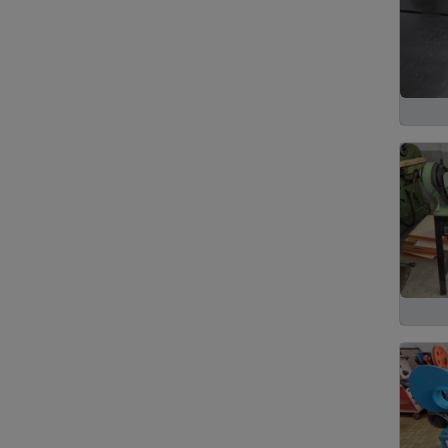
Temizlik Alet Makine ve
26
Ürünleri
Lojistik ve Nakliye
21
Firmaları
Bilgisayar Parça ve
16
Ürünleri
Medikal Cihaz Alet ve
14
Ürünleri
Arıtma Sistemleri
8
Laboratuar Cihaz ve
4
Sistemleri