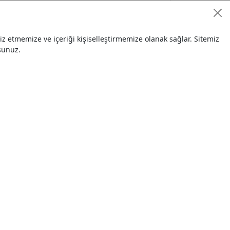
ALİ
$ 2.500,00
 etmemize ve içeriği kişiselleştirmemize olanak sağlar. Sitemiz
26.09.202
sunuz.
4
ALİ
$ 2.500,00
26.09.202
4
ALİ