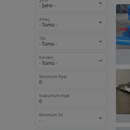
Ağaç İşleme Makine
421
ve Ürünleri
Amaç
Ambalaj Makinaları
303
Elektrik ve Enerji
298
Tipi
Baskı ve Matbaa
266
Makinaları
Kimden
Elektronik Makine ve
177
Ürünler
Minimum Fiyat
Isıtma ve Soğutma
165
Ürünleri
Maksimum Fiyat
Gıda Makine ve
151
Ürünleri
Minimum Yıl
Hizmet
136