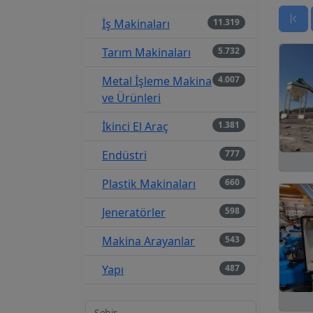
İş Makinaları
11.319
Tarım Makinaları
5.732
Metal İşleme Makina
4.007
ve Ürünleri
İkinci El Araç
1.381
Endüstri
777
Plastik Makinaları
660
Jeneratörler
598
Makina Arayanlar
543
Yapı
487
Tekstil Makinaları
479
Şehir