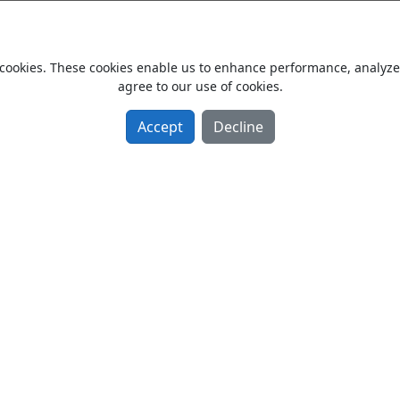
ÇOKLU MDF SANDOVİÇ KASA
From Owner Sell New 2016 model
cookies. These cookies enable us to enhance performance, analyze t
Diğer
agree to our use of cookies.
Türkiye / Kastamonu / Tosya
Accept
Decline
Sıfır Dik Plan ya 250-315 mm 
From Owner Sell New 2012 model
Planya
Türkiye / Adana / Aladağ
CHIRON FZ 18L