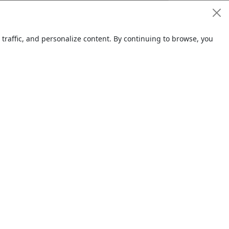
 DİLİMLEME AKKUŞLAR
42,000.00 TL
raffic, and personalize content. By continuing to browse, you
16.06.201
6
strok Vuslat Mak-tel
17,000.00 TL
06.04.201
6