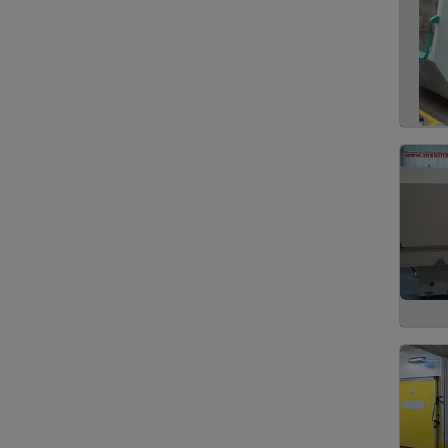
Profil Makinası
27
Temizlik Alet Makine ve
26
Ürünleri
Lojistik ve Nakliye
21
Firmaları
Bilgisayar Parça ve
16
Ürünleri
Medikal Cihaz Alet ve
14
Ürünleri
Arıtma Sistemleri
8
Laboratuar Cihaz ve
4
Sistemleri