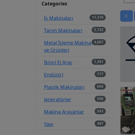
Categories
İş Makinaları
11,319
Tarım Makinaları
5,732
Metal İşleme Makina
4,007
ve Ürünleri
İkinci El Araç
1,381
Endüstri
777
Plastik Makinaları
660
Jeneratörler
598
Makina Arayanlar
543
Yapı
487