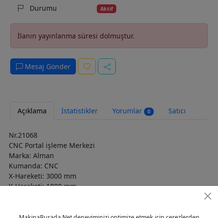
Durumu
Aktif
İlanın yayınlanma süresi dolmuştur.
Mesaj Gönder
Açıklama
İstatistikler
Yorumlar
Satıcı
0
Nr.21068
CNC Portal işleme Merkezi
Marka: Alman
Kumanda: CNC
X-Hareketi: 3000 mm
Y-Hareketi: 1800 mm
Z-Hareketi: 300 mm
Ana mil hız: 1500 - 24000 dev/dak
Takım tutucu: ISA 30
MakinaBurada.Net deneyiminizi optimize etmek için çerezlerden