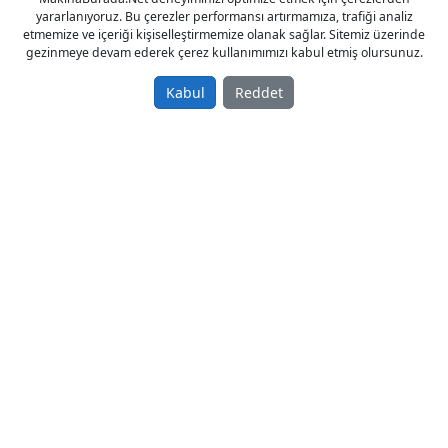
yararlanıyoruz. Bu çerezler performansı artırmamıza, trafiği analiz
Takım magazin: 8 adet
etmemize ve içeriği kişiselleştirmemize olanak sağlar. Sitemiz üzerinde
Motor güç: 7,5 kW
gezinmeye devam ederek çerez kullanımımızı kabul etmiş olursunuz.
Tabla vakum pompası
Takım degiştirici
Kabul
Reddet
Toz alıcı ünitesi
Mobil elle kumandası
Tel: 0049 202 87005361
Tags
cnc portal işleme merkezi
© 2023 - MakinaBurada.Net
Anasayfa