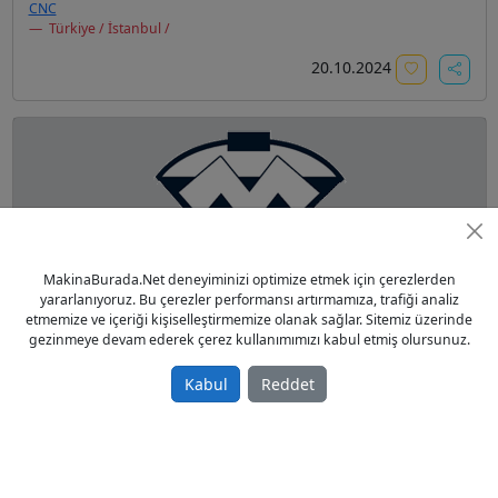
CNC
Türkiye / İstanbul /
20.10.2024
cnc torna
MakinaBurada.Net deneyiminizi optimize etmek için çerezlerden
yararlanıyoruz. Bu çerezler performansı artırmamıza, trafiği analiz
Sahibinden Satılık İkinci El 2006 model
etmemize ve içeriği kişiselleştirmemize olanak sağlar. Sitemiz üzerinde
0,00 TL
gezinmeye devam ederek çerez kullanımımızı kabul etmiş olursunuz.
CNC
Kabul
Reddet
Türkiye / Konya / Karatay
23.05.2022