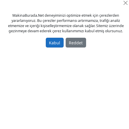
8x adet Alüminyum veya PVC profiller
için otomatik takım değiştirici.
8x adet penomatik mengene ünitesi
MakinaBurada.Net deneyiminizi optimize etmek için çerezlerden
yararlanıyoruz. Bu çerezler performansı artırmamıza, trafiği analiz
Makine agırlık: 5000 kg.
etmemize ve içeriği kişiselleştirmemize olanak sağlar. Sitemiz üzerinde
https://youtu.be/z0pKbUwCW3M
gezinmeye devam ederek çerez kullanımımızı kabul etmiş olursunuz.
VIDOLAR:
Kabul
Reddet
https://www.youtube.com/channel/UCsFRkMHOLfgbP7918HlQka
Tags
3 Eksenli CNC İşleme Merkezi
© 2023 - MakinaBurada.Net
Anasayfa